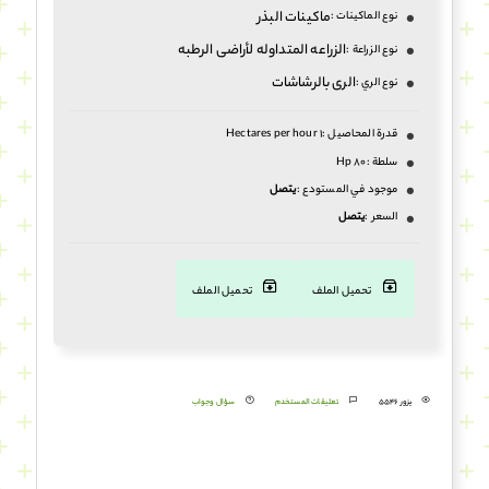
ماكينات البذر
نوع الماكينات :
الزراعه المتداوله لأراضی الرطبه
نوع الزراعة :
الری بالرشاشات
نوع الري :
قدرة المحاصيل :
1 Hectares per hour
سلطة :
80 Hp
موجود في المستودع :
يتصل
السعر :
يتصل
تحميل الملف
تحميل الملف
يزور 5546
تعليقات المستخدم
سؤال وجواب