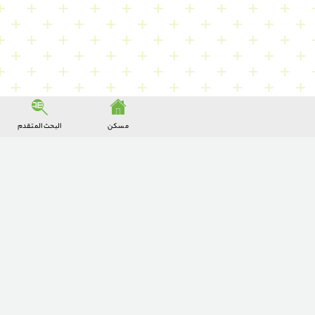
مسكن
البحث المتقدم
0988134383842-4
اتصل بنا للحصول على استشارة مجانية!